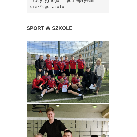
tradycyjnego i pod wpływem 
ciekłego azotu
SPORT
W SZKOLE