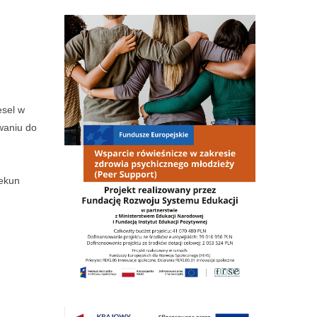
esel w
owaniu do
ekun