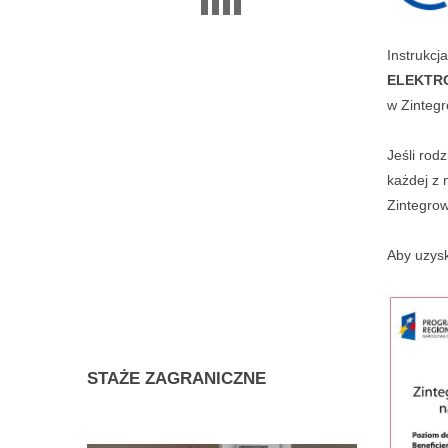
Instrukcj
ELEKTR
w Zinteg
Jeśli rod
każdej z 
Zintegro
Aby uzysk
STAŻE
ZAGRANICZNE