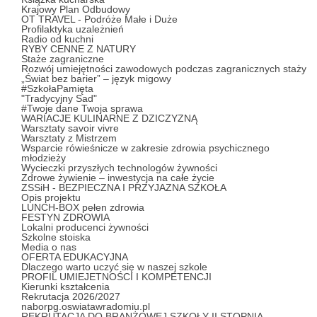
Krajowy Plan Odbudowy
OT TRAVEL - Podróże Małe i Duże
Profilaktyka uzależnień
Radio od kuchni
RYBY CENNE Z NATURY
Staże zagraniczne
Rozwój umiejętności zawodowych podczas zagranicznych staży
„Świat bez barier” – język migowy
#SzkołaPamięta
"Tradycyjny Sad"
#Twoje dane Twoja sprawa
WARIACJE KULINARNE Z DZICZYZNĄ
Warsztaty savoir vivre
Warsztaty z Mistrzem
Wsparcie rówieśnicze w zakresie zdrowia psychicznego
młodzieży
Wycieczki przyszłych technologów żywności
Zdrowe żywienie – inwestycja na całe życie
ZSSiH - BEZPIECZNA I PRZYJAZNA SZKOŁA
Opis projektu
LUNCH-BOX pełen zdrowia
FESTYN ZDROWIA
Lokalni producenci żywności
Szkolne stoiska
Media o nas
OFERTA EDUKACYJNA
Dlaczego warto uczyć się w naszej szkole
PROFIL UMIEJETNOŚCI I KOMPETENCJI
Kierunki kształcenia
Rekrutacja 2026/2027
naborpg.oswiatawradomiu.pl
REKRUTACJA DO BRANŻOWEJ SZKOŁY II STOPNIA