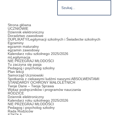
Strona główna
UCZNIOWIE
Dziennik elektroniczny
Doradztwo zawodowe
DUPLIKATY/Legitymacji szkolnych i Świadectw szkolnych
Egzaminy
egzamin maturalny
egzamin zawodowy
Kalendarz roku szkolnego 2025/2026
mLegitymacja
NIE PRZEGRAJ MŁODOŚCI
Tu zaczyna się pasja
Pedagog i psycholog szkolny
Plan lekcji
Samorząd Uczniowski
Spotkania z ciekawymi ludźmi naszymi ABSOLWENTAMI
STANDARDY OCHRONY MAŁOLETNICH
Twoje Dane – Twoja Sprawa
Wykaz podręczników i programów nauczania
RODZICE
Dziennik elektroniczny
Kalendarz roku szkolnego 2025/2026
NIE PRZEGRAJ MŁODOŚCI
Pedagog i psycholog szkolny
Rada Rodziców
SZKOŁA