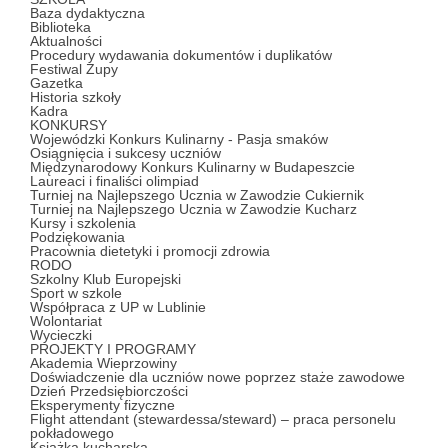
Baza dydaktyczna
Biblioteka
Aktualności
Procedury wydawania dokumentów i duplikatów
Festiwal Zupy
Gazetka
Historia szkoły
Kadra
KONKURSY
Wojewódzki Konkurs Kulinarny - Pasja smaków
Osiągnięcia i sukcesy uczniów
Międzynarodowy Konkurs Kulinarny w Budapeszcie
Laureaci i finaliści olimpiad
Turniej na Najlepszego Ucznia w Zawodzie Cukiernik
Turniej na Najlepszego Ucznia w Zawodzie Kucharz
Kursy i szkolenia
Podziękowania
Pracownia dietetyki i promocji zdrowia
RODO
Szkolny Klub Europejski
Sport w szkole
Współpraca z UP w Lublinie
Wolontariat
Wycieczki
PROJEKTY I PROGRAMY
Akademia Wieprzowiny
Doświadczenie dla uczniów nowe poprzez staże zawodowe
Dzień Przedsiębiorczości
Eksperymenty fizyczne
Flight attendant (stewardessa/steward) – praca personelu
pokładowego
Książka kucharska