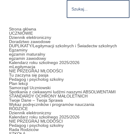
Strona główna
UCZNIOWIE
Dziennik elektroniczny
Doradztwo zawodowe
DUPLIKATY/Legitymacji szkolnych i Świadectw szkolnych
Egzaminy
egzamin maturalny
egzamin zawodowy
Kalendarz roku szkolnego 2025/2026
mLegitymacja
NIE PRZEGRAJ MŁODOŚCI
Tu zaczyna się pasja
Pedagog i psycholog szkolny
Plan lekcji
Samorząd Uczniowski
Spotkania z ciekawymi ludźmi naszymi ABSOLWENTAMI
STANDARDY OCHRONY MAŁOLETNICH
Twoje Dane – Twoja Sprawa
Wykaz podręczników i programów nauczania
RODZICE
Dziennik elektroniczny
Kalendarz roku szkolnego 2025/2026
NIE PRZEGRAJ MŁODOŚCI
Pedagog i psycholog szkolny
Rada Rodziców
SZKOŁA