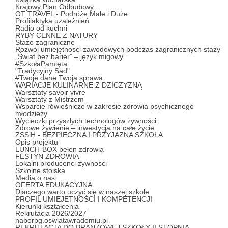
Krajowy Plan Odbudowy
OT TRAVEL - Podróże Małe i Duże
Profilaktyka uzależnień
Radio od kuchni
RYBY CENNE Z NATURY
Staże zagraniczne
Rozwój umiejętności zawodowych podczas zagranicznych staży
„Świat bez barier” – język migowy
#SzkołaPamięta
"Tradycyjny Sad"
#Twoje dane Twoja sprawa
WARIACJE KULINARNE Z DZICZYZNĄ
Warsztaty savoir vivre
Warsztaty z Mistrzem
Wsparcie rówieśnicze w zakresie zdrowia psychicznego
młodzieży
Wycieczki przyszłych technologów żywności
Zdrowe żywienie – inwestycja na całe życie
ZSSiH - BEZPIECZNA I PRZYJAZNA SZKOŁA
Opis projektu
LUNCH-BOX pełen zdrowia
FESTYN ZDROWIA
Lokalni producenci żywności
Szkolne stoiska
Media o nas
OFERTA EDUKACYJNA
Dlaczego warto uczyć się w naszej szkole
PROFIL UMIEJETNOŚCI I KOMPETENCJI
Kierunki kształcenia
Rekrutacja 2026/2027
naborpg.oswiatawradomiu.pl
REKRUTACJA DO BRANŻOWEJ SZKOŁY II STOPNIA