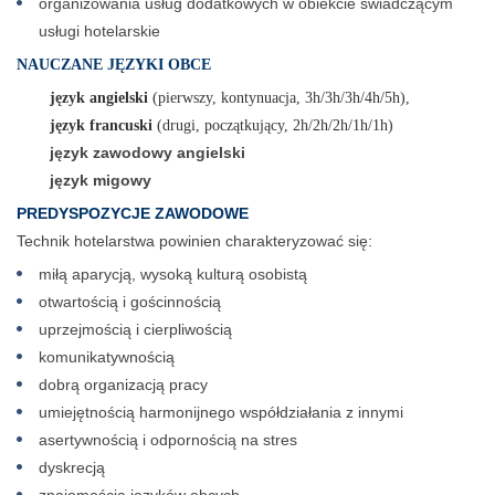
organizowania usług dodatkowych w obiekcie świadczącym
usługi hotelarskie
NAUCZANE JĘZYKI OBCE
język angielski
(pierwszy, kontynuacja, 3h/3h/3h/4h/5h),
język francuski
(drugi, początkujący, 2h/2h/2h/1h/1h)
język zawodowy angielski
język migowy
PREDYSPOZYCJE ZAWODOWE
Technik hotelarstwa powinien charakteryzować się:
miłą aparycją, wysoką kulturą osobistą
otwartością i gościnnością
uprzejmością i cierpliwością
komunikatywnością
dobrą organizacją pracy
umiejętnością harmonijnego współdziałania z innymi
asertywnością i odpornością na stres
dyskrecją