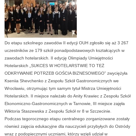
Do etapu szkolnego zawodów II edycji OUH zgłosiło się aż 3 267
uczestników ze 179 szkół ponadpodstawowych kształcących w
zawodach hotelarskich. II edycję Olimpiady Umiejętności
Hotelarskich „SUKCES W HOTELARSTWIE TO TEŻ
ODKRYWANIE POTRZEB GOŚCIA BIZNESOWEGO” zwyciężyła
Kseniia Shevchenko z Zespołu Szkół Gastronomicznych we
Wrocławiu, otrzymując tym samym tytuł Mistrza Umiejętności
Hotelarskich. II miejsce należało do Anity Krawiec z Zespołu Szkół
Ekonomiczno-Gastronomicznych w Tarnowie, III miejsce zajęła
Wiktoria Staszewska z Zespołu Szkół nr 8 w Szczecinie.
Podczas tegorocznego etapu centralnego zorganizowane zostały
również zajęcia edukacyjne dla nauczycieli przybyłych do Ostródy
wraz z podopiecznymi uczniami, którzy wzięli udział w