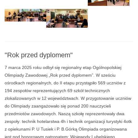
"Rok przed dyplomem"
7 marca 2025 roku odbył się regionalny etap Ogólnopolskiej
Olimpiady Zawodowej „Rok przed dyplomem”. W sześciu
ośrodkach regionalnych, do II etapu przystąpiło 569 uczniów z
194 zespołów reprezentujących 69 szkół technicznych
zlokalizowanych w 12 województwach. W przygotowanie uczniów
do Olimpiady zaangażowało się ponad 200 nauczycieli
przedmiotów zawodowych. Naszą szkołę reprezentowały dwa
zespoły: technik hotelarstwa 4h i technik organizacji turystyki 4otk
z opiekunami P. U Tusiek i P. B.Górką Olimpiada organizowana
jest pod honorowym patronatem: Wojewody Lubelskiego,