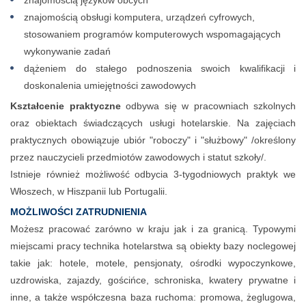
znajomością języków obcych
znajomością obsługi komputera, urządzeń cyfrowych,
stosowaniem programów komputerowych wspomagających
wykonywanie zadań
dążeniem do stałego podnoszenia swoich kwalifikacji i
doskonalenia umiejętności zawodowych
Kształcenie praktyczne
odbywa się w pracowniach szkolnych
oraz obiektach świadczących usługi hotelarskie. Na zajęciach
praktycznych obowiązuje ubiór "roboczy" i "służbowy" /określony
przez nauczycieli przedmiotów zawodowych i statut szkoły/.
Istnieje również możliwość odbycia 3-tygodniowych praktyk we
Włoszech, w Hiszpanii lub Portugalii.
MOŻLIWOŚCI ZATRUDNIENIA
Możesz pracować zarówno w kraju jak i za granicą. Typowymi
miejscami pracy technika hotelarstwa są obiekty bazy noclegowej
takie jak: hotele, motele, pensjonaty, ośrodki wypoczynkowe,
uzdrowiska, zajazdy, gościńce, schroniska, kwatery prywatne i
inne, a także współczesna baza ruchoma: promowa, żeglugowa,