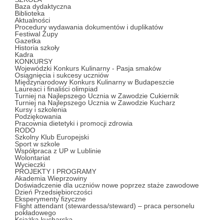
Baza dydaktyczna
Biblioteka
Aktualności
Procedury wydawania dokumentów i duplikatów
Festiwal Zupy
Gazetka
Historia szkoły
Kadra
KONKURSY
Wojewódzki Konkurs Kulinarny - Pasja smaków
Osiągnięcia i sukcesy uczniów
Międzynarodowy Konkurs Kulinarny w Budapeszcie
Laureaci i finaliści olimpiad
Turniej na Najlepszego Ucznia w Zawodzie Cukiernik
Turniej na Najlepszego Ucznia w Zawodzie Kucharz
Kursy i szkolenia
Podziękowania
Pracownia dietetyki i promocji zdrowia
RODO
Szkolny Klub Europejski
Sport w szkole
Współpraca z UP w Lublinie
Wolontariat
Wycieczki
PROJEKTY I PROGRAMY
Akademia Wieprzowiny
Doświadczenie dla uczniów nowe poprzez staże zawodowe
Dzień Przedsiębiorczości
Eksperymenty fizyczne
Flight attendant (stewardessa/steward) – praca personelu
pokładowego
Książka kucharska