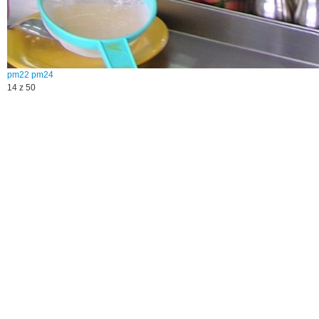
pm22
pm24
14 z 50