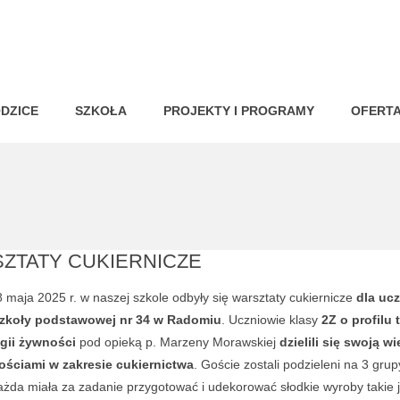
DZICE
SZKOŁA
PROJEKTY I PROGRAMY
OFERT
ZTATY CUKIERNICZE
 maja 2025 r. w naszej szkole odbyły się warsztaty cukiernicze
dla uc
szkoły podstawowej nr 34 w Radomiu
. Uczniowie klasy
2Z o profilu 
gii żywności
pod opieką p. Marzeny Morawskiej
dzielili się swoją wi
ościami w zakresie cukiernictwa
. Goście zostali podzieleni na 3 grup
ażda miała za zadanie przygotować i udekorować słodkie wyroby takie j