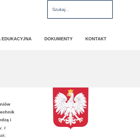
A EDUKACYJNA
DOKUMENTY
KONTAKT
zniów
technik
edzą i
y, z
ak: